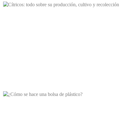
Cítricos: todo sobre su producción, cultivo y recolección
Los cítricos se encuentran entre los tipos de frutas más antiguos del mundo.
Hoy en día existen numerosas variedades que
¿Cómo se hace una bolsa de plástico?
¿Cómo se hace una bolsa de plástico? Un buena pregunta que se hacen
muchas personas. Cuando hablamos de fabricar bolas