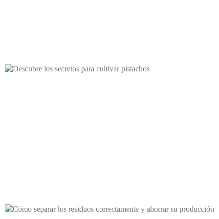
Descubre los secretos para cultivar pistachos
En las últimas décadas, el cultivo de pistacho ha ganado popularidad y
demanda en todo el mundo. Este fenómeno se
Cómo separar los residuos correctamente y ahorrar su producción