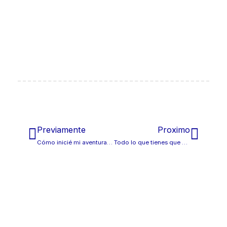
Ant
Sigu
Previamente
Proximo
Cómo inicié mi aventura empresarial y algunas claves para el éxito
Todo lo que tienes que saber sobre las reformas integrales