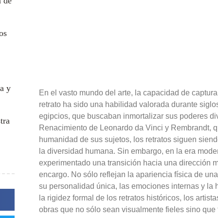
n de
os
a y
En el vasto mundo del arte, la capacidad de captura
retrato ha sido una habilidad valorada durante sigl
egipcios, que buscaban inmortalizar sus poderes di
tra
Renacimiento de Leonardo da Vinci y Rembrandt, qu
humanidad de sus sujetos, los retratos siguen siend
la diversidad humana. Sin embargo, en la era moder
experimentado una transición hacia una dirección má
encargo. No sólo reflejan la apariencia física de u
su personalidad única, las emociones internas y la h
la rigidez formal de los retratos históricos, los art
obras que no sólo sean visualmente fieles sino que t