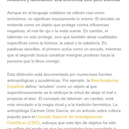
Aunque en el lenguaje cotidiano se utilicen casi como
sinónimos, no significan exactamente lo mismo. El amuleto se
entiende como un objeto que protege contra influencias
negativas, el mal de ojo o la mala suerte. En cambio, el
talismán no solo protege, sino que también atrae cualidades
específicas como la fortuna, la salud o la sabiduría. En
palabras sencillas: el primero actúa como un escudo, mientras
que el segundo busca canalizar energías positivas hacia la
persona que lo lleva consigo.
Esta distinción está documentada por numerosas fuentes
antropológicas y académicas. Por ejemplo, la
Real Academia
Española
define “amuleto” como un objeto al que
supersticiosamente se le atribuye la virtud de alejar el mal o
propiciar el bien. El concepto de talismán, en cambio, está
más vinculado a la magia ritual y a la tradición hermética. La
antropóloga Carmen Ortiz García, en un artículo sobre cultura
popular para el
Consejo Superior de Investigaciones
Científicas (CSIC)
, subraya que este tipo de objetos ha sido
un reflejo del modo en que las sociedades han concebido la