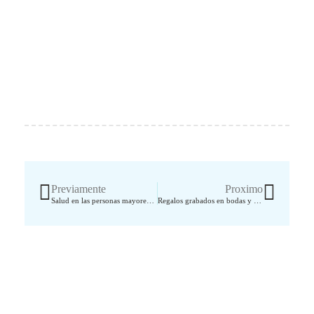
Ant
Sigui
Previamente
Proximo
Salud en las personas mayores: una mirada integral al bienestar
Regalos grabados en bodas y comuniones