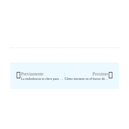
Ant
Sigui
Previamente
Proximo
La endodoncia es clave para mantener la salud dental y evitar la pérdida de dientes
Cómo iniciarse en el buceo de forma segura y disfrutar de una experiencia inolvidable