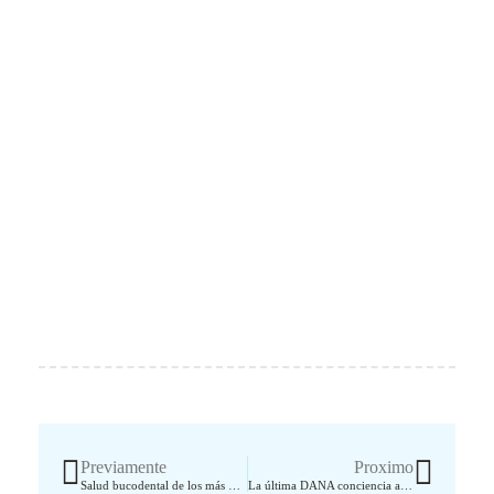
Ant
Sigui
Previamente
Proximo
Salud bucodental de los más peques
La última DANA conciencia a mucha gente acerca de la seguridad de sus tejados