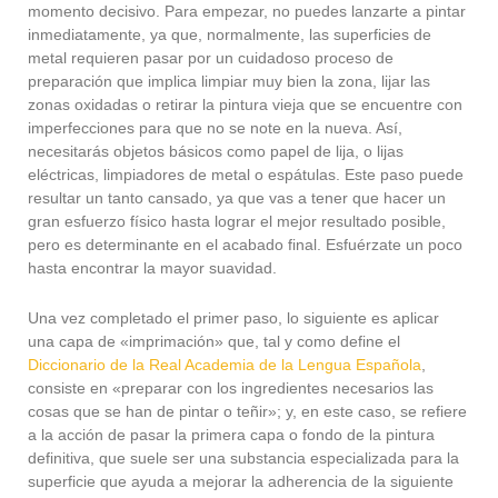
momento decisivo. Para empezar, no puedes lanzarte a pintar
inmediatamente, ya que, normalmente, las superficies de
metal requieren pasar por un cuidadoso proceso de
preparación que implica limpiar muy bien la zona, lijar las
zonas oxidadas o retirar la pintura vieja que se encuentre con
imperfecciones para que no se note en la nueva. Así,
necesitarás objetos básicos como papel de lija, o lijas
eléctricas, limpiadores de metal o espátulas. Este paso puede
resultar un tanto cansado, ya que vas a tener que hacer un
gran esfuerzo físico hasta lograr el mejor resultado posible,
pero es determinante en el acabado final. Esfuérzate un poco
hasta encontrar la mayor suavidad.
Una vez completado el primer paso, lo siguiente es aplicar
una capa de «imprimación» que, tal y como define el
Diccionario de la Real Academia de la Lengua Española
,
consiste en «p
reparar
con
los
ingredientes
necesarios
las
cosas
que
se
han
de
pintar
o
teñir»; y, en este caso,
se refiere
a la acción de pasar la primera capa o fondo de la pintura
definitiva, que suele ser una substancia especializada para la
superficie que ayuda a mejorar la adherencia de la siguiente